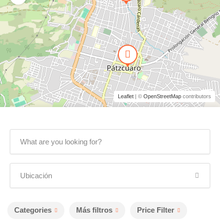
Leaflet
| ©
OpenStreetMap
contributors
Categories
Más filtros
Price Filter